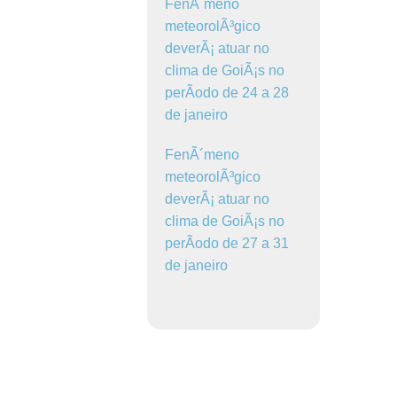
FenÃ´meno
meteorolÃ³gico
deverÃ¡ atuar no
clima de GoiÃ¡s no
perÃ­odo de 24 a 28
de janeiro
FenÃ´meno
meteorolÃ³gico
deverÃ¡ atuar no
clima de GoiÃ¡s no
perÃ­odo de 27 a 31
de janeiro